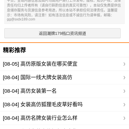
平台，全站内容信息及图片均由用户自行上传发布，版权、知识产权、法律
责任均归上传者所有（请自行斟酌信息的真实可靠性），本站仅免费提供信
息储存服务与货源信息参考用途，所以本站不承担任何法律责任。温馨提
示：市场有风险，请注意！如有违法信息或不诚信行为请举报，邮箱：
gg@sxdx189.com
返回潮牌179档口资讯频道
精彩推荐
[08-05]
高仿原版女装在哪买便宜
[08-04]
国际一线大牌女装高仿
[08-04]
高仿女装第一名
[08-04]
女装高仿狐狸毛皮草好看吗
[08-04]
高仿名牌女装行业怎么样