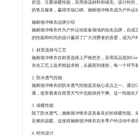
舒适。注重保暖性能，采用保温材料和绒毛。设计时尚
的售后服务，赢得市场口碑。施耐德冲锋衣成为户外运
施耐德冲锋衣品牌介绍
施耐德冲锋衣作为户外运动装备领域的知名品牌，自成
的性能和时尚的设计赢得了广大消费者的喜爱，成为户
1. 材质选择与工艺
施耐德冲锋衣在材质选择上严格把关，采用高品质的Gor
衣在工艺上追求精益求精，从裁剪到缝制，每一个环节
2. 防水透气性能
施耐德冲锋衣的防水透气性能是其核心卖点之一。通过Go
通，使穿着者在雨雪天气中也能保持干爽。这一性能在
3. 保暖性能
除了防水透气，施耐德冲锋衣还具备良好的保暖性能。
足够的温暖。这使得施耐德冲锋衣在冬季户外活动中表
4. 时尚设计