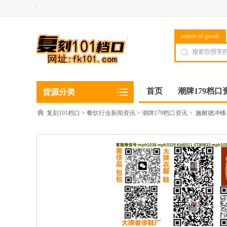
source of goods
首页
潮牌179档口
货源分类
复刻101档口
>
餐饮行业新闻资讯
>
潮牌179档口资讯
>
施耐德冲锋