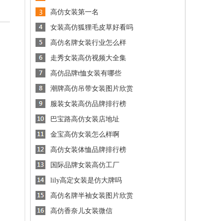
高仿女装第一名
女装高仿狐狸毛皮草好看吗
高仿名牌女装行业怎么样
走秀女装高仿视频大全集
高仿品牌t恤女装有哪些
潮牌高仿吊带女装图片欣赏
服装女装高仿品牌排行榜
巴宝路高仿女装店地址
金宝高仿女装怎么样啊
高仿女装体恤品牌排行榜
国际品牌女装高仿工厂
lily高定女装是仿大牌吗
高仿名牌半袖女装图片欣赏
高仿香奈儿女装微信