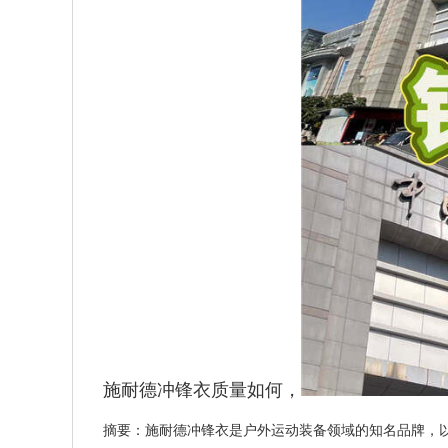
施耐德冲锋衣质量如何
，
摘要：施耐德冲锋衣是户外运动装备领域的知名品牌，以高