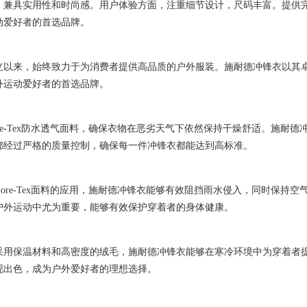
，兼具实用性和时尚感。用户体验方面，注重细节设计，尺码丰富。提供
动爱好者的首选品牌。
立以来，始终致力于为消费者提供高品质的户外服装。施耐德冲锋衣以其
外运动爱好者的首选品牌。
e-Tex防水透气面料，确保衣物在恶劣天气下依然保持干燥舒适。施耐德
都经过严格的质量控制，确保每一件冲锋衣都能达到高标准。
re-Tex面料的应用，施耐德冲锋衣能够有效阻挡雨水侵入，同时保持空
户外运动中尤为重要，能够有效保护穿着者的身体健康。
采用保温材料和高密度的绒毛，施耐德冲锋衣能够在寒冷环境中为穿着者
现出色，成为户外爱好者的理想选择。