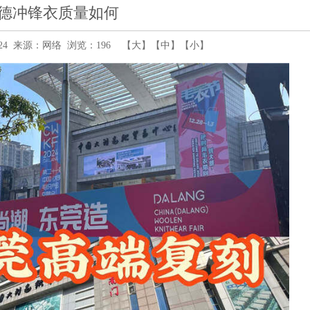
德冲锋衣质量如何
56:24 来源：网络 浏览：
196
【
大
】【
中
】【
小
】