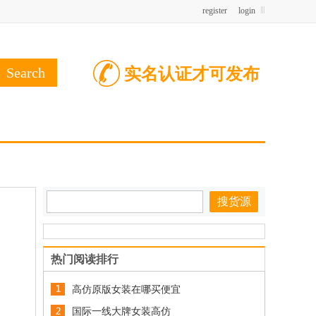
register
login
实名认证才可发布
热门阅读排行
高仿原版女装在哪买便宜
国际一线大牌女装高仿