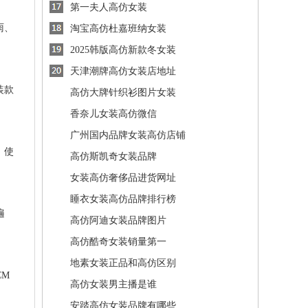
第一夫人高仿女装
雨、
淘宝高仿杜嘉班纳女装
2025韩版高仿新款冬女装
天津潮牌高仿女装店地址
装款
高仿大牌针织衫图片女装
香奈儿女装高仿微信
广州国内品牌女装高仿店铺
，使
高仿斯凯奇女装品牌
女装高仿奢侈品进货网址
睡衣女装高仿品牌排行榜
遍
高仿阿迪女装品牌图片
高仿酷奇女装销量第一
地素女装正品和高仿区别
CM
高仿女装男主播是谁
安踏高仿女装品牌有哪些