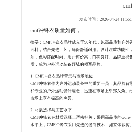
c
发布时间：2026-04-24 11:
cmf冲锋衣质量如何
，
摘要：CMF冲锋衣品牌成立于90年代，以高品质和户外运动设
面料，结合先进工艺，确保舒适耐用。设计注重功能性
如，色彩搭配时尚。用户评价高，口碑良好。品牌重视售
质，成为户外运动装备领域的领军品牌。
1. CMF冲锋衣品牌背景与市场地位
CMF冲锋衣作为户外运动装备中的重要一员，其品牌背
和专业的户外运动设计理念，迅速在市场上崭露头角。经
市场上享有极高的声誉。
2. 材质选择与工艺水平
CMF冲锋衣在材质选择上严格把关，采用高品质的Gore-
水平上，CMF冲锋衣采用先进的缝制技术，如立体裁剪