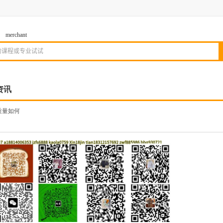
merchant
资讯
质量如何