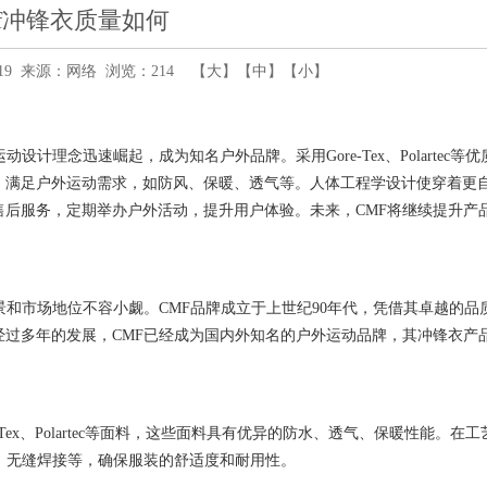
mf冲锋衣质量如何
55:19 来源：网络 浏览：
214
【
大
】【
中
】【
小
】
计理念迅速崛起，成为知名户外品牌。采用Gore-Tex、Polartec等优
，满足户外运动需求，如防风、保暖、透气等。人体工程学设计使穿着更
后服务，定期举办户外活动，提升用户体验。未来，CMF将继续提升产
景和市场地位不容小觑。CMF品牌成立于上世纪90年代，凭借其卓越的品
过多年的发展，CMF已经成为国内外知名的户外运动品牌，其冲锋衣产
Tex、Polartec等面料，这些面料具有优异的防水、透气、保暖性能。在工
、无缝焊接等，确保服装的舒适度和耐用性。