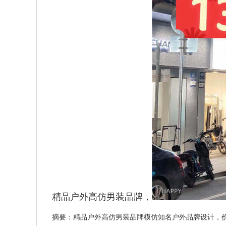
精品户外高仿男装品牌
，
摘要：精品户外高仿男装品牌模仿知名户外品牌设计，