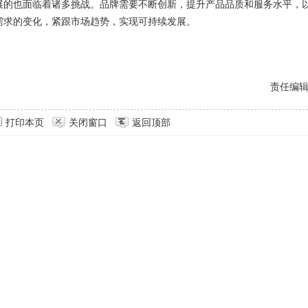
展的也面临着诸多挑战。品牌需要不断创新，提升产品品质和服务水平，
需求的变化，紧跟市场趋势，实现可持续发展。
责任编
打印本页
关闭窗口
返回顶部