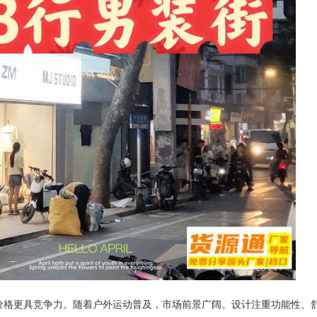
价格更具竞争力。随着户外运动普及，市场前景广阔。设计注重功能性、