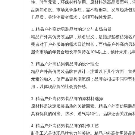
性、时尚元素，环保材料使用。原材料选高品质面料，
品牌知名度。市场竞争激烈，需不断创新。发展趋势包
升品质，关注消费者需求，实现可持续发展。
1. 精品户外高仿男装品牌的定义与市场前景
精品户外高仿男装品牌，顾名思义，是指那些模仿知名
费者对于户外服饰的需求日益增长，而精品户外高仿男
服饰市场的年复合增长率保持在10%以上，预计未来几
2. 精品户外高仿男装品牌的设计理念
精品户外高仿男装品牌在设计上注重以下几个方面：首
元素的融入，使产品更具潮流感；品牌会根据不同季节
用，以体现品牌的社会责任感。
3. 精品户外高仿男装品牌的原材料选择
原材料是决定服装品质的关键因素。精品户外高仿男装
具有优良的耐磨、防水、透气等特性。品牌还会关注面
4. 精品户外高仿男装品牌的制作工艺
制作工艺是体现品牌实力的关键。精品户外高仿男装品