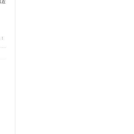
以在
辑：