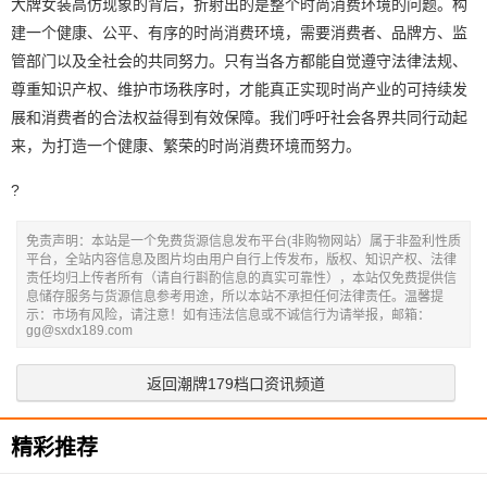
大牌女装高仿现象的背后，折射出的是整个时尚消费环境的问题。构
建一个健康、公平、有序的时尚消费环境，需要消费者、品牌方、监
管部门以及全社会的共同努力。只有当各方都能自觉遵守法律法规、
尊重知识产权、维护市场秩序时，才能真正实现时尚产业的可持续发
展和消费者的合法权益得到有效保障。我们呼吁社会各界共同行动起
来，为打造一个健康、繁荣的时尚消费环境而努力。
?
免责声明：本站是一个免费货源信息发布平台(非购物网站）属于非盈利性质
平台，全站内容信息及图片均由用户自行上传发布，版权、知识产权、法律
责任均归上传者所有（请自行斟酌信息的真实可靠性），本站仅免费提供信
息储存服务与货源信息参考用途，所以本站不承担任何法律责任。温馨提
示：市场有风险，请注意！如有违法信息或不诚信行为请举报，邮箱：
gg@sxdx189.com
返回潮牌179档口资讯频道
精彩推荐