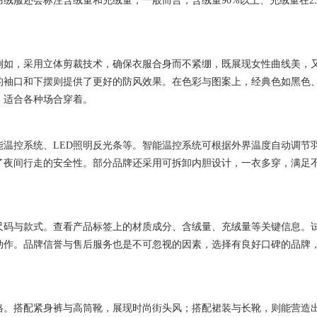
绒服还会标注含绒量和充绒量，一般而言，含绒量90%以上、充绒量在25
例如，采用立体剪裁技术，确保衣服合身而不紧绷，既展现女性曲线美，
的袖口和下摆则提供了更好的防风效果。在色彩与图案上，经典色如黑色
，适合各种场合穿着。
温控系统、LED照明反光条等。智能温控系统可根据外界温度自动调节
了夜间行走的安全性。部分品牌还采用可拆卸内胆设计，一衣多穿，满足
尺码与款式。查看产品标签上的材质成分、含绒量、充绒量等关键信息。
动作。品牌信誉与售后服务也是不可忽视的因素，选择有良好口碑的品牌
格。搭配紧身裤与高筒靴，展现时尚街头风；搭配裙装与长靴，则能营造