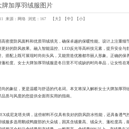
大牌加厚羽绒服图片
08:11 来源：网络 浏览：
167
【
大
】【
中
】【
小
】
用高密度防风面料和优质羽绒填充，确保卓越的保暖性能。设计上注重细
更好的防风效果。融入智能温控、LED反光等高科技元素，提升安全与
誉。搭配上既可展现时尚街头风，又能营造优雅都市丽人形象。正确的保
持蓬松度。女士大牌加厚羽绒服是冬日里不可或缺的时尚单品，让女性在
时尚的象征，更是温暖与舒适的代名词。本文将深入解析女士大牌加厚羽
求品质与风度的您提供全面而实用的指南。
-TEX或尼龙塔夫绸，这些材料不仅具有良好的防风防水性能，还具备透气
羽绒服多选用鹅或鸭腹部的大朵绒，因其含绒量高、绒朵大、蓬松度高，