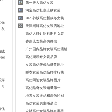
0
第一夫人高仿女装
淘宝高仿杜嘉班纳女装
2025韩版高仿新款冬女装
又保
天津潮牌高仿女装店地址
、灰
高仿大牌针织衫图片女装
香奈儿女装高仿微信
广州国内品牌女装高仿店铺
羽绒
高仿斯凯奇女装品牌
不同
女装高仿奢侈品进货网址
睡衣女装高仿品牌排行榜
试穿
高仿阿迪女装品牌图片
，可
高仿酷奇女装销量第一
地素女装正品和高仿区别
高仿女装男主播是谁
出优
安踏高仿女装品牌有哪些