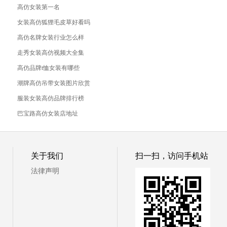
高仿女装第一名
女装高仿狐狸毛皮草好看吗
高仿名牌女装行业怎么样
走秀女装高仿视频大全集
高仿品牌t恤女装有哪些
潮牌高仿吊带女装图片欣赏
服装女装高仿品牌排行榜
巴宝路高仿女装店地址
© 复刻101档口
关于我们
扫一扫，访问手机站
法律声明