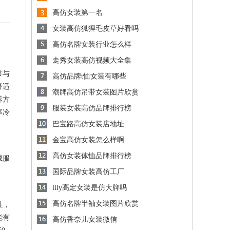
高仿女装第一名
女装高仿狐狸毛皮草好看吗
高仿名牌女装行业怎么样
走秀女装高仿视频大全集
节与
高仿品牌t恤女装有哪些
舒适
潮牌高仿吊带女装图片欣赏
养方
服装女装高仿品牌排行榜
寒冷
巴宝路高仿女装店地址
金宝高仿女装怎么样啊
高仿女装体恤品牌排行榜
绒服
国际品牌女装高仿工厂
lily高定女装是仿大牌吗
高仿名牌半袖女装图片欣赏
性，
能有
高仿香奈儿女装微信