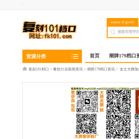
source of goods
首页
潮牌179档口
货源分类
复刻101档口
>
餐饮行业新闻资讯
>
潮牌179档口资讯
>
女士大牌加