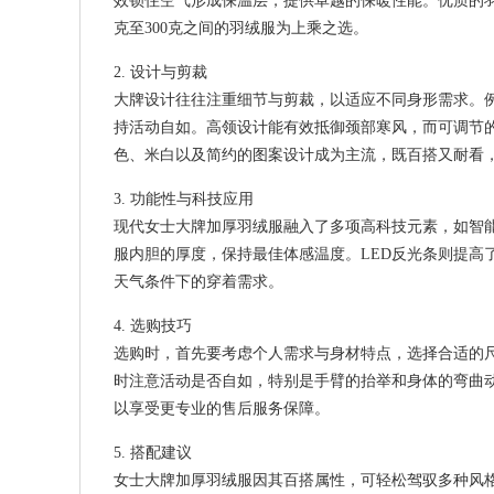
效锁住空气形成保温层，提供卓越的保暖性能。优质的羽
克至300克之间的羽绒服为上乘之选。
2. 设计与剪裁
大牌设计往往注重细节与剪裁，以适应不同身形需求。
持活动自如。高领设计能有效抵御颈部寒风，而可调节
色、米白以及简约的图案设计成为主流，既百搭又耐看
3. 功能性与科技应用
现代女士大牌加厚羽绒服融入了多项高科技元素，如智能
服内胆的厚度，保持最佳体感温度。LED反光条则提高
天气条件下的穿着需求。
4. 选购技巧
选购时，首先要考虑个人需求与身材特点，选择合适的
时注意活动是否自如，特别是手臂的抬举和身体的弯曲
以享受更专业的售后服务保障。
5. 搭配建议
女士大牌加厚羽绒服因其百搭属性，可轻松驾驭多种风