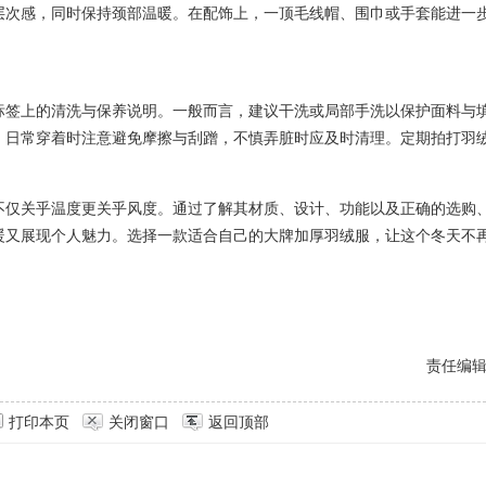
层次感，同时保持颈部温暖。在配饰上，一顶毛线帽、围巾或手套能进一
标签上的清洗与保养说明。一般而言，建议干洗或局部手洗以保护面料与
。日常穿着时注意避免摩擦与刮蹭，不慎弄脏时应及时清理。定期拍打羽
不仅关乎温度更关乎风度。通过了解其材质、设计、功能以及正确的选购
暖又展现个人魅力。选择一款适合自己的大牌加厚羽绒服，让这个冬天不
责任编
打印本页
关闭窗口
返回顶部