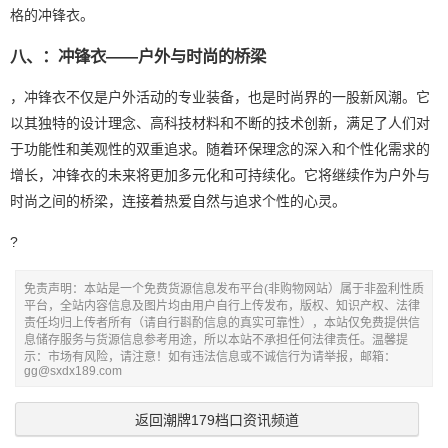
格的冲锋衣。
八、：冲锋衣——户外与时尚的桥梁
，冲锋衣不仅是户外活动的专业装备，也是时尚界的一股新风潮。它
以其独特的设计理念、高科技材料和不断的技术创新，满足了人们对
于功能性和美观性的双重追求。随着环保理念的深入和个性化需求的
增长，冲锋衣的未来将更加多元化和可持续化。它将继续作为户外与
时尚之间的桥梁，连接着热爱自然与追求个性的心灵。
?
免责声明：本站是一个免费货源信息发布平台(非购物网站）属于非盈利性质
平台，全站内容信息及图片均由用户自行上传发布，版权、知识产权、法律
责任均归上传者所有（请自行斟酌信息的真实可靠性），本站仅免费提供信
息储存服务与货源信息参考用途，所以本站不承担任何法律责任。温馨提
示：市场有风险，请注意！如有违法信息或不诚信行为请举报，邮箱：
gg@sxdx189.com
返回潮牌179档口资讯频道