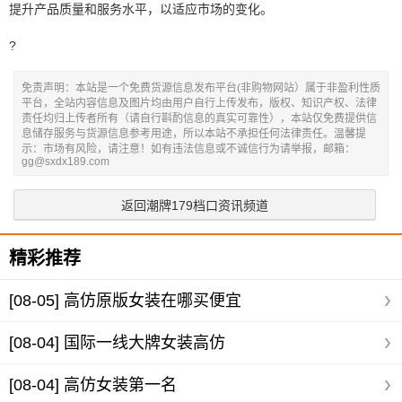
提升产品质量和服务水平，以适应市场的变化。
?
免责声明：本站是一个免费货源信息发布平台(非购物网站）属于非盈利性质
平台，全站内容信息及图片均由用户自行上传发布，版权、知识产权、法律
责任均归上传者所有（请自行斟酌信息的真实可靠性），本站仅免费提供信
息储存服务与货源信息参考用途，所以本站不承担任何法律责任。温馨提
示：市场有风险，请注意！如有违法信息或不诚信行为请举报，邮箱：
gg@sxdx189.com
返回潮牌179档口资讯频道
精彩推荐
[08-05]
高仿原版女装在哪买便宜
[08-04]
国际一线大牌女装高仿
[08-04]
高仿女装第一名