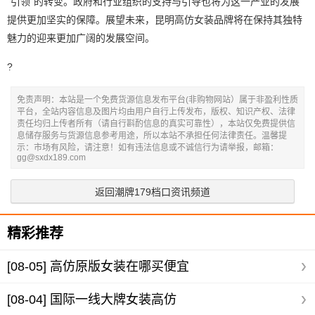
“引领”的转变。政府和行业组织的支持与引导也将为这一产业的发展
提供更加坚实的保障。展望未来，昆明高仿女装品牌将在保持其独特
魅力的迎来更加广阔的发展空间。
?
免责声明：本站是一个免费货源信息发布平台(非购物网站）属于非盈利性质
平台，全站内容信息及图片均由用户自行上传发布，版权、知识产权、法律
责任均归上传者所有（请自行斟酌信息的真实可靠性），本站仅免费提供信
息储存服务与货源信息参考用途，所以本站不承担任何法律责任。温馨提
示：市场有风险，请注意！如有违法信息或不诚信行为请举报，邮箱：
gg@sxdx189.com
返回潮牌179档口资讯频道
精彩推荐
[08-05]
高仿原版女装在哪买便宜
[08-04]
国际一线大牌女装高仿